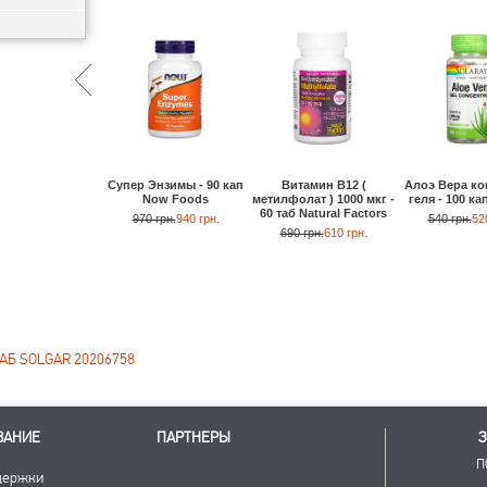
Супер Энзимы - 90 кап
Витамин B12 (
Алоэ Вера ко
Now Foods
метилфолат ) 1000 мкг -
геля - 100 ка
60 таб Natural Factors
970 грн.
940 грн.
540 грн.
52
690 грн.
610 грн.
АБ SOLGAR 20206758
ВАНИЕ
ПАРТНЕРЫ
З
П
держки