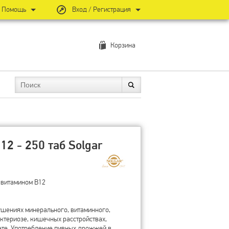
Помощь
Вход / Регистрация
Корзина
2 - 250 таб Solgar
 витамином B12
шениях минерального, витаминного,
ктериозе, кишечных расстройствах,
ете. Употребление пивных дрожжей в