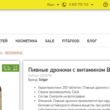
Язык
0 800 755 745
ЕТЕЙ
КОСМЕТИКА
SALE
FIT&FOOD
БЛОГ
НЫ
>
ВИТАМИН Б
1-2
Пивные дрожжи с витамином B1
дня
Артикул 20206758
Бренд:
Solgar
Характеристики: 250 таблеток | Пивные дрожжи с
Страна производитель: США
Состав: Смотрите на фотографию
Описание: Пивные дрожжи применяются при нару
белково-углеводного обмена веществ, при дисба
заболеваниях кожи, фурункулезе, сахарном диаб