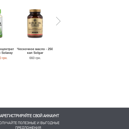
нцентрат
Чесночное масло - 250
Витамин B12 2000 мкг -
Витамин B-12 и
п Solaray
кап Solgar
100 шт Source Naturals
фолиевая кислота вк
малины - 90 жев та
0 грн.
660 грн.
820 грн.
790 грн.
Bluebonnet Nutritio
760 грн.
730 грн.
АРЕГИСТРИРУЙТЕ СВОЙ АККАУНТ
ОЛУЧАЙТЕ ПОЛЕЗНЫЕ И ВЫГОДНЫЕ
ПРЕДЛОЖЕНИЯ