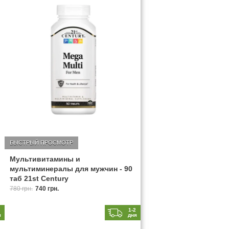
БЫСТРЫЙ ПРОСМОТР
Мультивитамины и
мультиминералы для мужчин - 90
таб 21st Century
780 грн.
740 грн.
2
1-2
я
дня