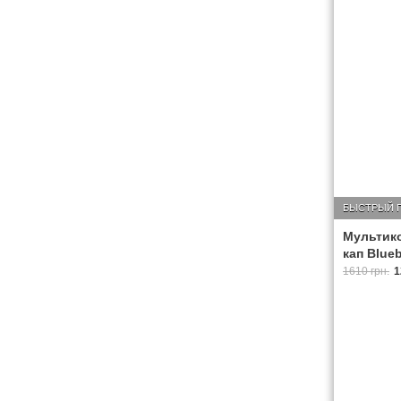
БЫСТРЫЙ 
Мультико
кап Blueb
1610 грн.
1