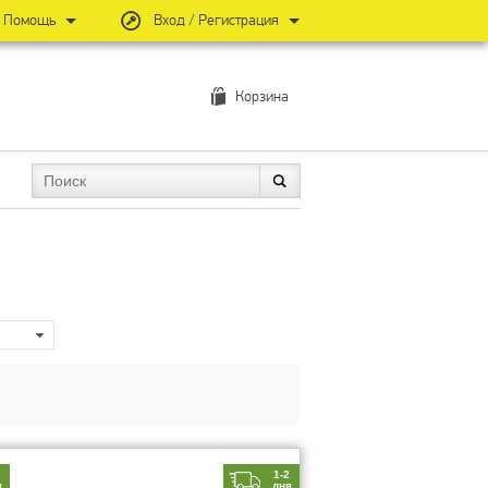
Помощь
Вход / Регистрация
Корзина
2
1-2
я
дня