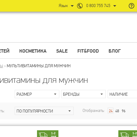
Язык
0 800 755 745
ЕТЕЙ
КОСМЕТИКА
SALE
FIT&FOOD
БЛОГ
МУЛЬТИВИТАМИНЫ ДЛЯ МУЖЧИН
НЫ
>
ивитамины для мужчин
РАЗМЕР
БРЕНДЫ
НАЛИЧИЕ
Отображать:
ть:
ПО ПОПУЛЯРНОСТИ
24
48
96
1-2
1-
дня
дн