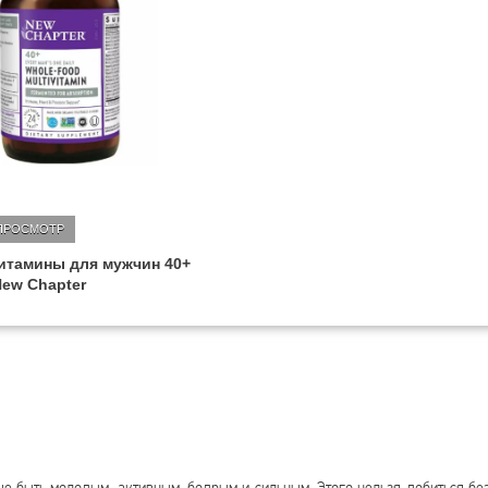
ПРОСМОТР
итамины для мужчин 40+
New Chapter
 быть молодым, активным, бодрым и сильным. Этого нельзя добиться без