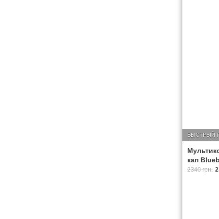
БЫСТРЫЙ 
Мультико
кап Blueb
2340 грн.
2