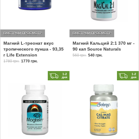
БЫСТРЫЙ ПРОСМОТР
БЫСТРЫЙ ПРОСМОТР
Магний L-треонат вкус
Магний Кальций 2:1 370 мг -
тропического пунша - 93,35
90 кап Source Naturals
г Life Extension
560 грн.
540 грн.
1780 грн.
1770 грн.
1-2
1-2
дня
дня