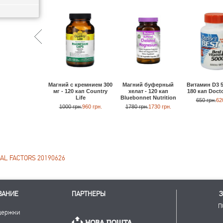
Магний с кремнием 300
Витамин D3 5
Магний буферный
мг - 120 кап Country
180 кап Docto
хелат - 120 кап
Life
Bluebonnet Nutrition
650 грн.
62
1000 грн.
960 грн.
1780 грн.
1730 грн.
AL FACTORS 20190626
ВАНИЕ
ПАРТНЕРЫ
З
П
держки