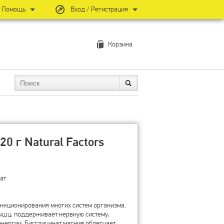
Помощь
Вход / Регистрация
Корзина
0 г Natural Factors
нат
нкционирования многих систем организма.
ышц, поддерживает нервную систему,
энергии. Бисглицинат магния облегчает