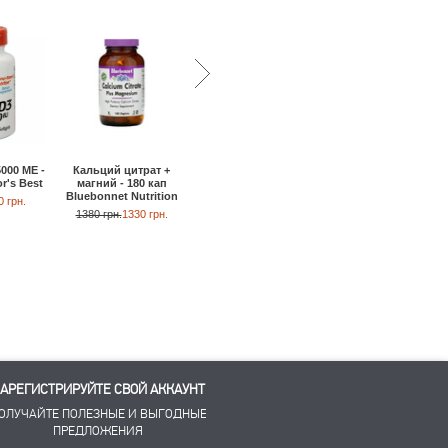
000 МЕ -
Витамин D3 1000 МЕ -
Витамин D3 2000 МЕ 
Кальций цитрат +
r's Best
90 таб Natural Factors
100 кап Bluebonnet
магний - 180 кап
Nutrition
Bluebonnet Nutrition
0 грн.
210 грн.
550 грн.
1380 грн.
1330 грн.
АРЕГИСТРИРУЙТЕ СВОЙ АККАУНТ
ОЛУЧАЙТЕ ПОЛЕЗНЫЕ И ВЫГОДНЫЕ
ПРЕДЛОЖЕНИЯ