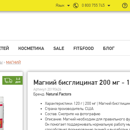
Язык
0 800 755 745
ЕТЕЙ
КОСМЕТИКА
SALE
FIT&FOOD
БЛОГ
ЛЫ
>
МАГНИЙ
1-2
Магний бисглицинат 200 мг - 12
дня
Артикул 20190626
Бренд:
Natural Factors
Характеристики: 120 г | 200 мг | Магний бисглици
Страна производитель: США
Состав: Смотрите на фотографию
Описание: Магний необходим для правильного фу
Он помогает поддерживать нормальную работу м
способствует формированию тканей и выработке 