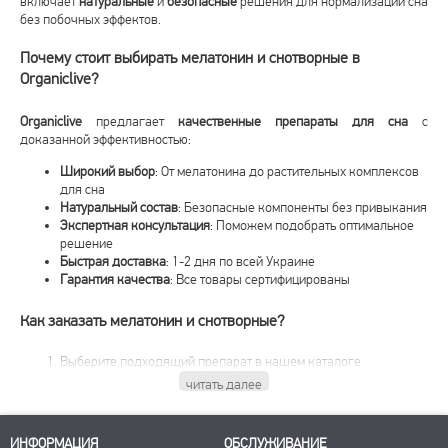
включает
натуральные
и
безопасные
решения для нормализации сна
без побочных эффектов.
Почему стоит выбирать мелатонин и снотворные в
Organiclive?
Organiclive
предлагает
качественные препараты для сна
с
доказанной эффективностью:
Широкий выбор
: От мелатонина до растительных комплексов
для сна
Натуральный состав
: Безопасные компоненты без привыкания
Экспертная консультация
: Поможем подобрать оптимальное
решение
Быстрая доставка
: 1-2 дня по всей Украине
Гарантия качества
: Все товары сертифицированы
Как заказать мелатонин и снотворные?
Выберите подходящий препарат в нашем каталоге
читать далее
ИНФОРМАЦИЯ
ОБСЛУЖИВАНИЕ