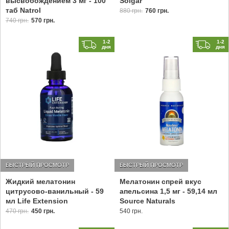
высвобождением 3 мг - 100
Solgar
таб Natrol
880 грн.
760 грн.
740 грн.
570 грн.
1-2
1-2
дня
дня
БЫСТРЫЙ ПРОСМОТР
БЫСТРЫЙ ПРОСМОТР
Жидкий мелатонин
Мелатонин спрей вкус
цитрусово-ванильный - 59
апельсина 1,5 мг - 59,14 мл
мл Life Extension
Source Naturals
470 грн.
450 грн.
540 грн.