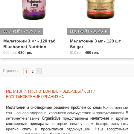
БЫСТРЫЙ ПРОСМОТР
БЫСТРЫЙ ПРОСМОТР
Мелатонин 3 мг - 120 шт
Мелатонин 3 мг - 120 таб
Solgar
Bluebonnet Nutrition
510 грн.
460 грн.
650 грн.
630 грн.
Страница:
1
2
МЕЛАТОНИН И СНОТВОРНЫЕ – ЗДОРОВЫЙ СОН И
ВОССТАНОВЛЕНИЕ ОРГАНИЗМА
Мелатонин и снотворные: решение проблем со сном
Качественный
сон – основа здоровья, хорошего самочувствия и продуктивности. В
интернет-магазине
Organiclive
представлены
мелатонин
и другие
снотворные препараты
, которые помогут вам быстро засыпать,
крепко спать и просыпаться отдохнувшим. Наш ассортимент