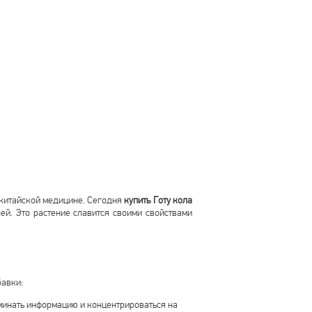
й китайской медицине. Сегодня
купить Готу кола
ей. Это растение славится своими свойствами
бавки:
минать информацию и концентрироваться на