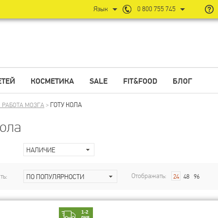
Язык
0 800 755 745
ЕТЕЙ
КОСМЕТИКА
SALE
FIT&FOOD
БЛОГ
ГОТУ КОЛА
 РАБОТА МОЗГА
>
кола
НАЛИЧИЕ
Отображать:
ть:
ПО ПОПУЛЯРНОСТИ
24
48
96
1-2
дня