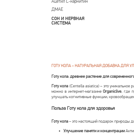
Ацетил L-карнитин
ДМАЕ
СОН И НЕРВНАЯ
СИСТЕМА
ГОТУ КОЛА – НАТУРАЛЬНАЯ ДОБАВКА ДЛЯ 
Готу кола: древнее растение для современног
Готу кола
(Centella asiatica) – это уникально
можно в интернет-магазине
Organiclive
, где 
улучшать когнитивные функции, кровообращен
Польза Готу кола для здоровья
Готу кола
– это настоящий подарок природы для
Улучшение памяти и концентрации
Акти