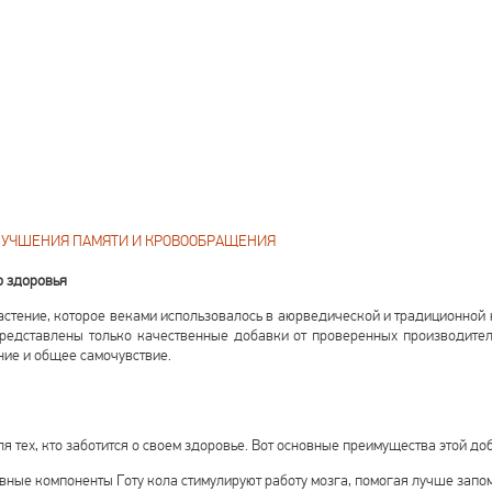
УЛУЧШЕНИЯ ПАМЯТИ И КРОВООБРАЩЕНИЯ
о здоровья
е растение, которое веками использовалось в аюрведической и традиционно
представлены только качественные добавки от проверенных производител
ие и общее самочувствие.
 тех, кто заботится о своем здоровье. Вот основные преимущества этой до
вные компоненты Готу кола стимулируют работу мозга, помогая лучше запо