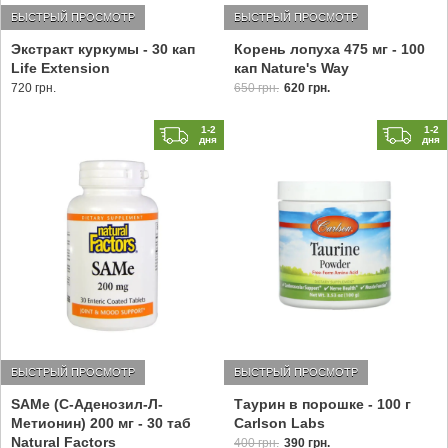
БЫСТРЫЙ ПРОСМОТР
БЫСТРЫЙ ПРОСМОТР
Экстракт куркумы - 30 кап
Корень лопуха 475 мг - 100
Life Extension
кап Nature's Way
720 грн.
650 грн.
620 грн.
1-2
1-2
дня
дня
БЫСТРЫЙ ПРОСМОТР
БЫСТРЫЙ ПРОСМОТР
SAMe (C-Аденозил-Л-
Таурин в порошке - 100 г
Метионин) 200 мг - 30 таб
Carlson Labs
Natural Factors
400 грн.
390 грн.