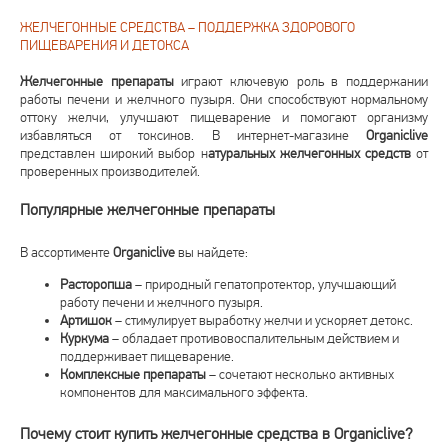
ЖЕЛЧЕГОННЫЕ СРЕДСТВА – ПОДДЕРЖКА ЗДОРОВОГО
ПИЩЕВАРЕНИЯ И ДЕТОКСА
Желчегонные препараты
играют ключевую роль в поддержании
работы печени и желчного пузыря. Они способствуют нормальному
оттоку желчи, улучшают пищеварение и помогают организму
избавляться от токсинов. В интернет-магазине
Organiclive
представлен широкий выбор н
атуральных желчегонных средств
от
проверенных производителей.
Популярные желчегонные препараты
В ассортименте
Organiclive
вы найдете:
Расторопша
– природный гепатопротектор, улучшающий
работу печени и желчного пузыря.
Артишок
– стимулирует выработку желчи и ускоряет детокс.
Куркума
– обладает противовоспалительным действием и
поддерживает пищеварение.
Комплексные препараты
– сочетают несколько активных
компонентов для максимального эффекта.
Почему стоит купить желчегонные средства в Organiclive?