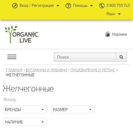
Вход / Регистрация
Помощь
0 800 755 745
Язык
Корзина
ГЛАВНАЯ
>
ВИТАМИНЫ И ДОБАВКИ
>
ПИЩЕВАРЕНИЕ И ДЕТОКС
>
ЖЕЛЧЕГОННЫЕ
Желчегонные
Фильтр:
БРЕНДЫ
РАЗМЕР
НАЛИЧИЕ