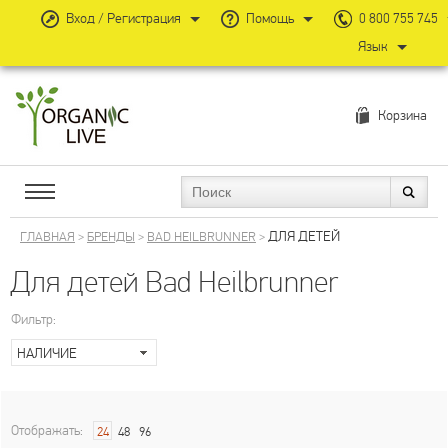
Вход / Регистрация
Помощь
0 800 755 745
Язык
Корзина
ДЛЯ ДЕТЕЙ
ГЛАВНАЯ
>
БРЕНДЫ
>
BAD HEILBRUNNER
>
Для детей Bad Heilbrunner
Фильтр:
НАЛИЧИЕ
Отображать:
24
48
96