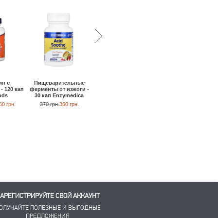
ин с
Пищеварительные
Ферменты
Ферментированны
- 120 кап
ферменты от изжоги -
люмброкиназы - 30 кап
ростки брокколи - 3
ods
30 кап Enzymedica
Dr. Mercola
кап Dr. Mercola
60 грн.
370 грн.
360 грн.
2340 грн.
2230 грн.
1570 грн.
1500 грн.
АРЕГИСТРИРУЙТЕ СВОЙ АККАУНТ
ОЛУЧАЙТЕ ПОЛЕЗНЫЕ И ВЫГОДНЫЕ
ПРЕДЛОЖЕНИЯ