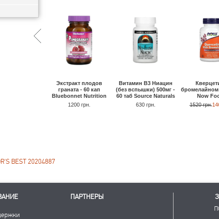
Экстракт плодов
Витамин B3 Ниацин
Кверцет
граната - 60 кап
(без вспышки) 500мг -
бромелайном 
Bluebonnet Nutrition
60 таб Source Naturals
Now Fo
1200 грн.
630 грн.
1520 грн.
14
R'S BEST 20204887
ВАНИЕ
ПАРТНЕРЫ
З
П
держки