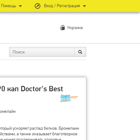
Помощь
Вход / Регистрация
Корзина
0 кап Doctor's Best
Бромелайн
который ускоряет распад белков. Бромелаин
ствами, а также оказывает благотворное
кже может поддерживать здоровье