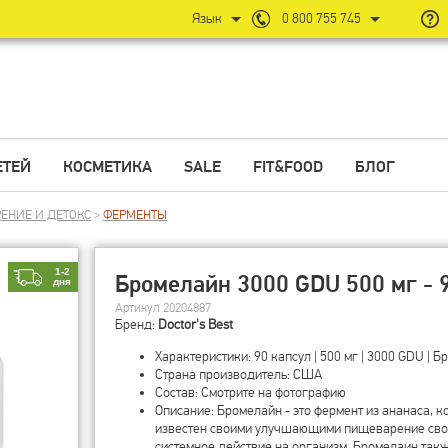
Язык
0 800 755 745
ЕТЕЙ
КОСМЕТИКА
SALE
FIT&FOOD
БЛОГ
ЕНИЕ И ДЕТОКС
>
ФЕРМЕНТЫ
1-2
Бромелайн 3000 GDU 500 мг - 9
дня
Артикул 20204887
Бренд:
Doctor's Best
Характеристики: 90 капсул | 500 мг | 3000 GDU | 
Страна производитель: США
Состав: Смотрите на фотографию
Описание: Бромелайн - это фермент из ананаса, 
известен своими улучшающими пищеварение свой
системное действие на организм. Бромелаин та