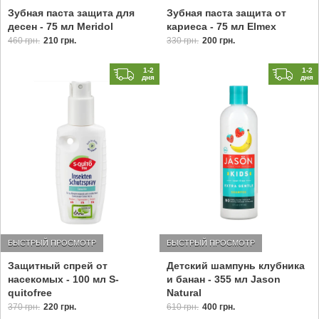
Зубная паста защита для
Зубная паста защита от
десен - 75 мл Meridol
кариеса - 75 мл Elmex
460 грн.
210 грн.
330 грн.
200 грн.
1-2
1-2
дня
дня
БЫСТРЫЙ ПРОСМОТР
БЫСТРЫЙ ПРОСМОТР
Защитный спрей от
Детский шампунь клубника
насекомых - 100 мл S-
и банан - 355 мл Jason
quitofree
Natural
370 грн.
220 грн.
610 грн.
400 грн.