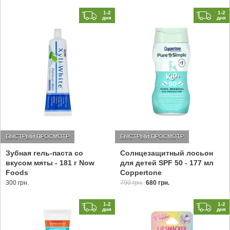
1-2
1-2
дня
дня
БЫСТРЫЙ ПРОСМОТР
БЫСТРЫЙ ПРОСМОТР
Зубная гель-паста со
Солнцезащитный лосьон
вкусом мяты - 181 г Now
для детей SPF 50 - 177 мл
Foods
Coppertone
300 грн.
790 грн.
680 грн.
1-2
1-2
дня
дня