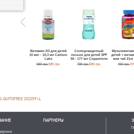
Солнцезащитный
Мультивитам
Витамин D3 для детей
лосьон для детей SPF
детей + витам
10 мкг - 10,3 мл Carlson
50 - 177 мл Coppertone
жев таб 21st
Labs
790 грн.
680 грн.
450 грн.
37
590 грн.
580 грн.
-QUITOFREE 20205914
ВАНИЕ
ПАРТНЕРЫ
З
П
держки