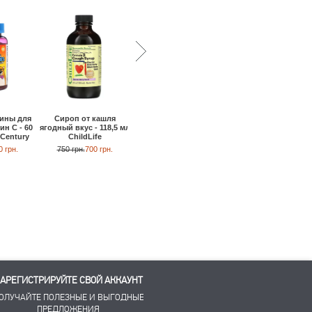
ины для
Сироп от кашля
Зубная гель-паста
Детская зубная паст
ин С - 60
ягодный вкус - 118,5 мл
арбуз и зеленое яблоко
юниор 6-12 лет - 75 
 Century
ChildLife
- 133 г Desert Essence
Elmex
0 грн.
750 грн.
700 грн.
480 грн.
330 грн.
340 грн.
220 грн.
АРЕГИСТРИРУЙТЕ СВОЙ АККАУНТ
ОЛУЧАЙТЕ ПОЛЕЗНЫЕ И ВЫГОДНЫЕ
ПРЕДЛОЖЕНИЯ