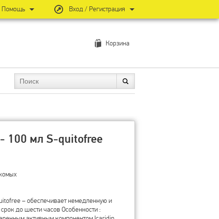
Помощь
Вход / Регистрация
Корзина
 100 мл S-quitofree
екомых
uitofree – обеспечивает немедленную и
срок до шести часов Особенности :
веренным активным компонентом Icaridin