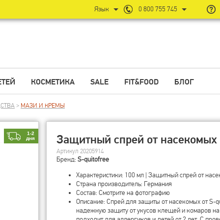
Язык
0 800 755 745
ЕТЕЙ
КОСМЕТИКА
SALE
FIT&FOOD
БЛОГ
ДСТВА
>
МАЗИ И КРЕМЫ
1-2
Защитный спрей от насекомых -
дня
Артикул 20205914
Бренд:
S-quitofree
Характеристики: 100 мл | Защитный спрей от нас
Страна производитель: Германия
Состав: Смотрите на фотографию
Описание: Спрей для защиты от насекомых от S-q
надежную защиту от укусов клещей и комаров на 
подходит для аллергиков и детей от 2 лет. С про