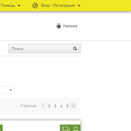
Помощь
Вход / Регистрация
Корзина
Страница:
1
2
3
4
5
2
1-2
я
дня