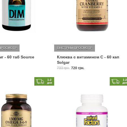
ПРОСМОТР
БЫСТРЫЙ ПРОСМОТР
г - 60 таб Source
Клюква с витамином С - 60 кап
Solgar
733 грн.
720 грн.
1-2
1-
дня
дн