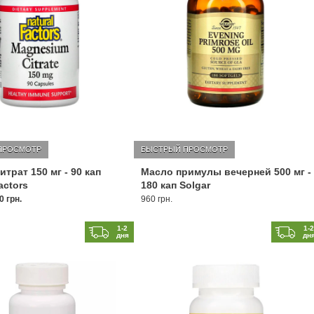
ПРОСМОТР
БЫСТРЫЙ ПРОСМОТР
трат 150 мг - 90 кап
Масло примулы вечерней 500 мг -
actors
180 кап Solgar
0 грн.
960 грн.
1-2
1-
дня
дн