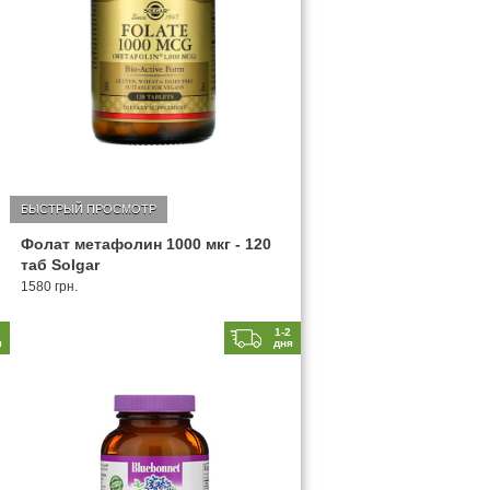
БЫСТРЫЙ ПРОСМОТР
Фолат метафолин 1000 мкг - 120
таб Solgar
1580 грн.
2
1-2
я
дня