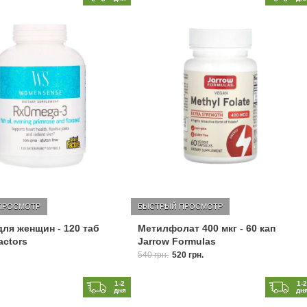
ПРОСМОТР
БЫСТРЫЙ ПРОСМОТР
для женщин - 120 таб
Метилфолат 400 мкг - 60 кап
actors
Jarrow Formulas
540 грн.
520 грн.
1-2
1-
дня
дн