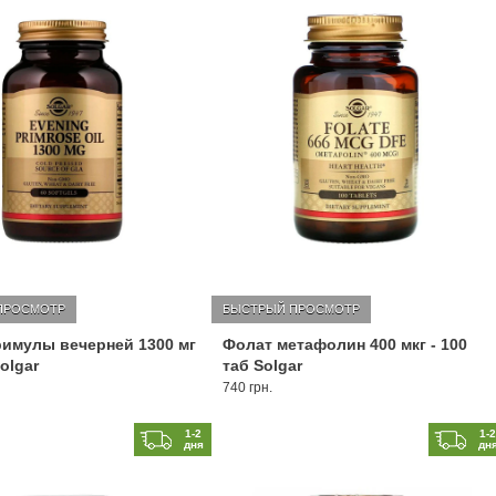
ПРОСМОТР
БЫСТРЫЙ ПРОСМОТР
имулы вечерней 1300 мг
Фолат метафолин 400 мкг - 100
Solgar
таб Solgar
740 грн.
1-2
1-
дня
дн