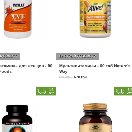
ПРОСМОТР
БЫСТРЫЙ ПРОСМОТР
тамины для женщин - 90
Мультивитамины - 60 таб Nature's
Foods
Way
690 грн.
670 грн.
1-2
1-
дня
дн