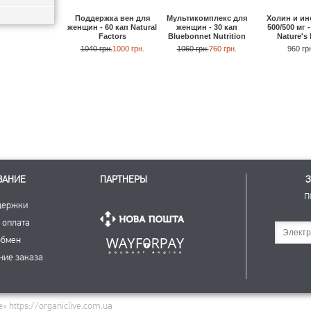
Мультикомплекс для
Холин и ин
Поддержка вен для
женщин - 30 кап
500/500 мг -
женщин - 60 кап Natural
Bluebonnet Nutrition
Nature's 
Factors
1060 грн.
760 грн.
960 гр
1040 грн.
1000 грн.
ВАНИЕ
ПАРТНЕРЫ
З
П
держки
 оплата
Подписаться
обмен
ние заказа
 https://organiclive.com.ua