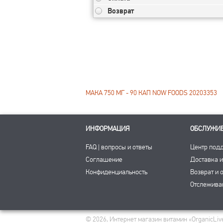
Возврат
МАКА 750 МГ - 90 КАП NOW FOODS 20203353
ИНФОРМАЦИЯ
ОБСЛУЖИ
FAQ | вопросы и ответы
Центр под
Соглашение
Доставка и
Конфиденциальность
Возврат и 
Отслежива
© 2026, Интернет магазин витамин «OrganicLive»