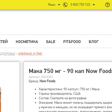
Язык
0 800 755 745
ЕТЕЙ
КОСМЕТИКА
SALE
FIT&FOOD
БЛОГ
 ЗДОРОВЬЕ
>
КЛИМАКС И ПМС
Мака 750 мг - 90 кап Now Food
Артикул 20203353
Бренд:
Now Foods
Характеристики: 90 капсул | 750 мг | Мака
Страна производитель: США
Состав: Смотрите на фотографию
Описание: Мака может помочь поддержать здоров
у мужчин и женщин, но не оказывает прямого вл
маки входят аминокислоты, фитонутриенты, вита