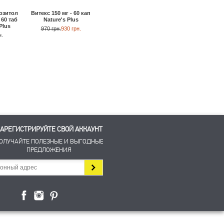
озитол
Витекс 150 мг - 60 кап
Масло примулы
Клюквенный супер
 60 таб
Nature's Plus
вечерней 1300 мг - 60
концентрат 500 мг - 1
Plus
кап Solgar
кап Natural Factors
970 грн.
930 грн.
н.
830 грн.
940 грн.
910 грн.
АРЕГИСТРИРУЙТЕ СВОЙ АККАУНТ
ОЛУЧАЙТЕ ПОЛЕЗНЫЕ И ВЫГОДНЫЕ
ПРЕДЛОЖЕНИЯ