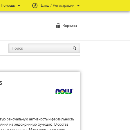
Помощь
Вход / Регистрация
Корзина
s
ую сексуальную активность и фертильность
ияния на эндокринную функцию. В состав
мины и минералы. Мака повышает силу,