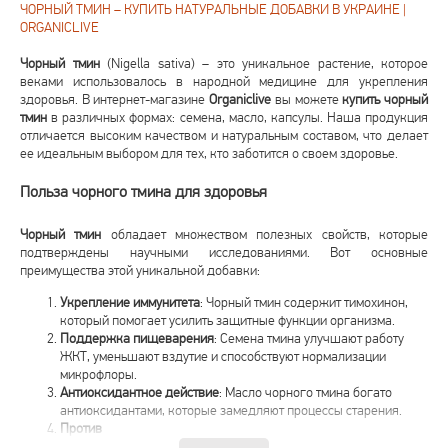
ЧОРНЫЙ ТМИН – КУПИТЬ НАТУРАЛЬНЫЕ ДОБАВКИ В УКРАИНЕ |
ORGANICLIVE
Чорный тмин
(Nigella sativa) – это уникальное растение, которое
веками использовалось в народной медицине для укрепления
здоровья. В интернет-магазине
Organiclive
вы можете
купить чорный
тмин
в различных формах: семена, масло, капсулы. Наша продукция
отличается высоким качеством и натуральным составом, что делает
ее идеальным выбором для тех, кто заботится о своем здоровье.
Польза чорного тмина для здоровья
Чорный тмин
обладает множеством полезных свойств, которые
подтверждены научными исследованиями. Вот основные
преимущества этой уникальной добавки:
Укрепление иммунитета
: Чорный тмин содержит тимохинон,
который помогает усилить защитные функции организма.
Поддержка пищеварения
: Семена тмина улучшают работу
ЖКТ, уменьшают вздутие и способствуют нормализации
микрофлоры.
Антиоксидантное действие
: Масло чорного тмина богато
антиоксидантами, которые замедляют процессы старения.
Против