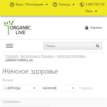
Вход / Регистрация
Помощь
0 800 755 745
Язык
Корзина
ГЛАВНАЯ
>
ВИТАМИНЫ И ДОБАВКИ
>
ЖЕНСКОЕ ЗДОРОВЬЕ
>
JARROW FORMULAS
Женское здоровье
Фильтр:
БРЕНДЫ
НАЛИЧИЕ
Сбросить
(1)
Сортировать: