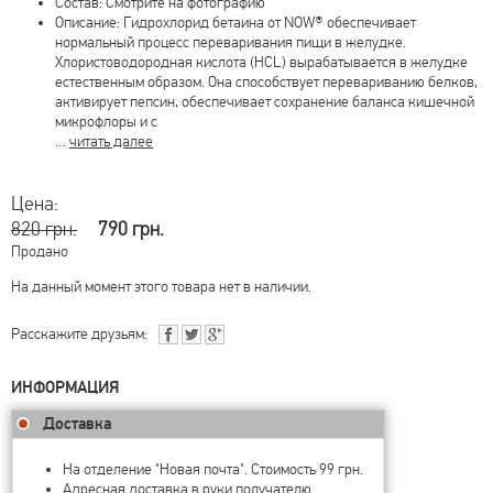
Состав: Смотрите на фотографию
Описание: Гидрохлорид бетаина от NOW® обеспечивает
нормальный процесс переваривания пищи в желудке.
Хлористоводородная кислота (HCL) вырабатывается в желудке
естественным образом. Она способствует перевариванию белков,
активирует пепсин, обеспечивает сохранение баланса кишечной
микрофлоры и с
…
читать далее
Цена:
820 грн.
790 грн.
Продано
На данный момент этого товара нет в наличии.
Расскажите друзьям:
ИНФОРМАЦИЯ
Доставка
На отделение "Новая почта". Стоимость 99 грн.
Адресная доставка в руки получателю.