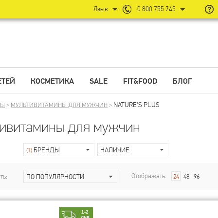
Язык
0 800 755 745
ЕТЕЙ
КОСМЕТИКА
SALE
FIT&FOOD
БЛОГ
NATURE'S PLUS
НЫ
>
МУЛЬТИВИТАМИНЫ ДЛЯ МУЖЧИН
>
ивитамины для мужчин
БРЕНДЫ
НАЛИЧИЕ
(1)
Отображать:
ть:
ПО ПОПУЛЯРНОСТИ
24
48
96
1-2
дня