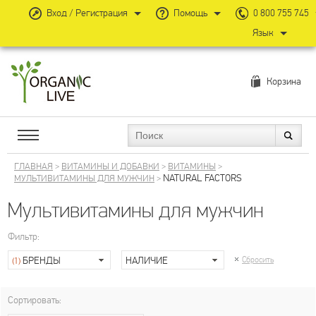
Вход / Регистрация
Помощь
0 800 755 745
Язык
Корзина
ГЛАВНАЯ
>
ВИТАМИНЫ И ДОБАВКИ
>
ВИТАМИНЫ
>
NATURAL FACTORS
МУЛЬТИВИТАМИНЫ ДЛЯ МУЖЧИН
>
Мультивитамины для мужчин
Фильтр:
БРЕНДЫ
НАЛИЧИЕ
Сбросить
(1)
Сортировать: