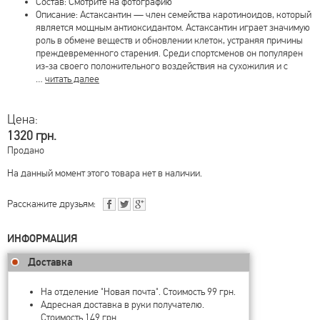
Состав: Смотрите на фотографию
Описание: Астаксантин — член семейства каротиноидов, который
является мощным антиоксидантом. Астаксантин играет значимую
роль в обмене веществ и обновлении клеток, устраняя причины
преждевременного старения. Среди спортсменов он популярен
из-за своего положительного воздействия на сухожилия и с
…
читать далее
Цена:
1320 грн.
Продано
На данный момент этого товара нет в наличии.
Расскажите друзьям:
ИНФОРМАЦИЯ
Доставка
На отделение "Новая почта". Стоимость 99 грн.
Адресная доставка в руки получателю.
Стоимость 149 грн.