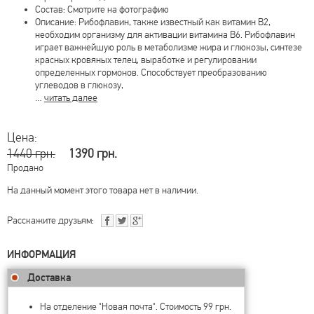
Состав: Смотрите на фотографию
Описание: Рибофлавин, также известный как витамин B2,
необходим организму для активации витамина B6. Рибофлавин
играет важнейшую роль в метаболизме жира и глюкозы, синтезе
красных кровяных телец, выработке и регулировании
определенных гормонов. Способствует преобразованию
углеводов в глюкозу,
…
читать далее
Цена:
1440 грн.
1390 грн.
Продано
На данный момент этого товара нет в наличии.
Расскажите друзьям:
ИНФОРМАЦИЯ
Доставка
На отделение "Новая почта". Стоимость 99 грн.