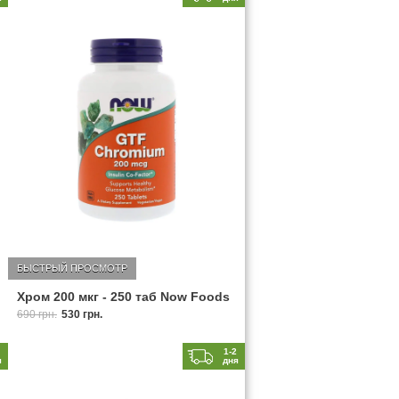
БЫСТРЫЙ ПРОСМОТР
Хром 200 мкг - 250 таб Now Foods
690 грн.
530 грн.
2
1-2
я
дня