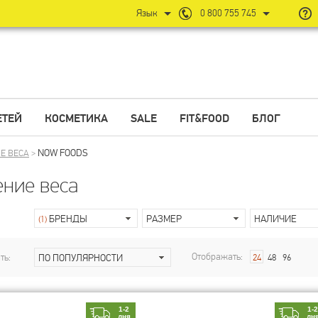
Язык
0 800 755 745
ЕТЕЙ
КОСМЕТИКА
SALE
FIT&FOOD
БЛОГ
NOW FOODS
Е ВЕСА
>
ние веса
БРЕНДЫ
РАЗМЕР
НАЛИЧИЕ
(1)
Отображать:
ть:
ПО ПОПУЛЯРНОСТИ
24
48
96
1-2
1-
дня
дн