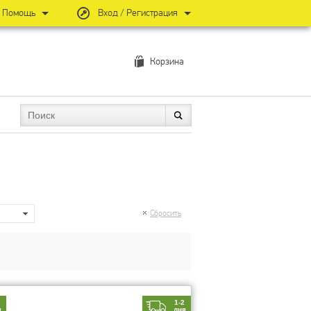
Помощь
Вход / Регистрация
Корзина
Сбросить
2
1-2
я
дня