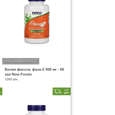
БЫСТРЫЙ ПРОСМОТР
Белая фасоль фаза-2 500 мг - 60
кап Now Foods
1060 грн.
2
1-2
я
дня