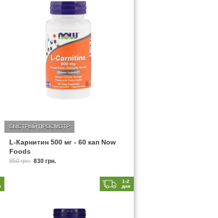
БЫСТРЫЙ ПРОСМОТР
L-Карнитин 500 мг - 60 кап Now
Foods
850 грн.
830 грн.
2
1-2
я
дня