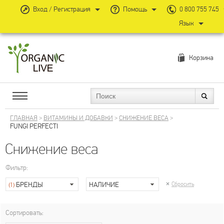
Вход / Регистрация
Помощь
0 800 755 745
Язык
Корзина
ГЛАВНАЯ
>
ВИТАМИНЫ И ДОБАВКИ
>
СНИЖЕНИЕ ВЕСА
>
FUNGI PERFECTI
Снижение веса
Фильтр:
БРЕНДЫ
НАЛИЧИЕ
Сбросить
(1)
Сортировать: