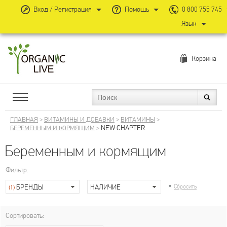
Вход / Регистрация
Помощь
0 800 755 745
Язык
Корзина
ГЛАВНАЯ
>
ВИТАМИНЫ И ДОБАВКИ
>
ВИТАМИНЫ
>
NEW CHAPTER
БЕРЕМЕННЫМ И КОРМЯЩИМ
>
Беременным и кормящим
Фильтр:
БРЕНДЫ
НАЛИЧИЕ
Сбросить
(1)
Сортировать: