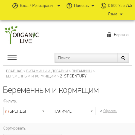
Вход / Регистрация
Помощь
0 800 755 745
Язык
Корзина
ГЛАВНАЯ
>
ВИТАМИНЫ И ДОБАВКИ
>
ВИТАМИНЫ
>
21ST CENTURY
БЕРЕМЕННЫМ И КОРМЯЩИМ
>
Беременным и кормящим
Фильтр:
БРЕНДЫ
НАЛИЧИЕ
Сбросить
(1)
Сортировать: