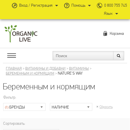
Вход / Регистрация
Помощь
0 800 755 745
Язык
Корзина
ГЛАВНАЯ
>
ВИТАМИНЫ И ДОБАВКИ
>
ВИТАМИНЫ
>
NATURE'S WAY
БЕРЕМЕННЫМ И КОРМЯЩИМ
>
Беременным и кормящим
Фильтр:
БРЕНДЫ
НАЛИЧИЕ
Сбросить
(1)
Сортировать: