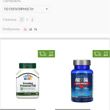
Сортировать:
ПО ПОПУЛЯРНОСТИ
Страница:
1
2
Отображать:
24
48
96
1-2
1-2
дня
дня