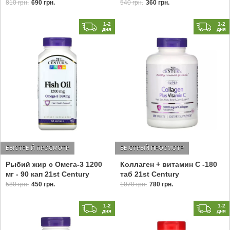
810 грн.
690 грн.
540 грн.
360 грн.
1-2
1-2
дня
дня
БЫСТРЫЙ ПРОСМОТР
БЫСТРЫЙ ПРОСМОТР
Рыбий жир с Омега-3 1200
Коллаген + витамин С -180
мг - 90 кап 21st Century
таб 21st Century
580 грн.
450 грн.
1070 грн.
780 грн.
1-2
1-2
дня
дня