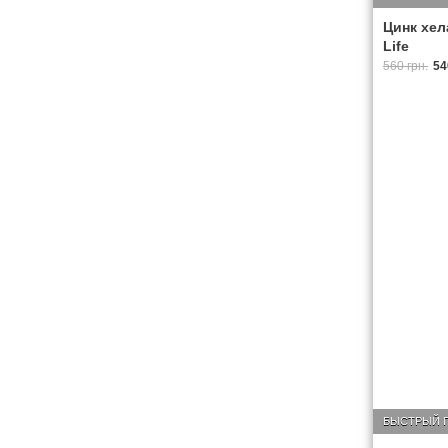
Цинк хела
Life
560 грн.
54
БЫСТРЫЙ 