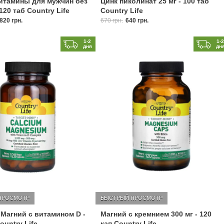
итамины для мужчин без
Цинк пиколинат 25 мг - 100 таб
120 таб Country Life
Country Life
820 грн.
670 грн.
640 грн.
1-2
1-
дня
дн
ПРОСМОТР
БЫСТРЫЙ ПРОСМОТР
Магний с витамином D -
Магний с кремнием 300 мг - 120
ountry Life
кап Country Life