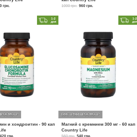
0 грн.
1000 грн.
960 грн.
1-2
1-
дня
дн
ПРОСМОТР
БЫСТРЫЙ ПРОСМОТР
ин и хондроитин - 90 кап
Магний с кремнием 300 мг - 60 кап
ife
Country Life
420 грн.
560 грн.
540 грн.