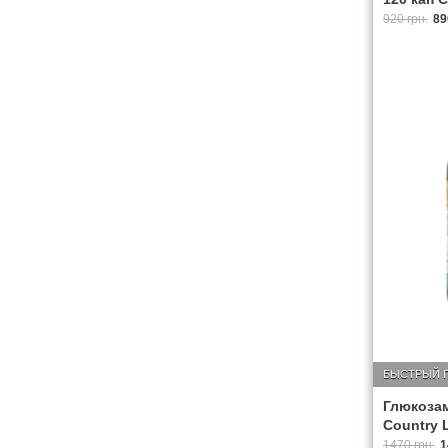
920 грн.
89
БЫСТРЫЙ 
Глюкозам
Country L
1470 грн.
1