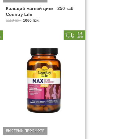
Кальций магний цинк - 250 таб
Country Life
1110 грн.
1060 грн.
2
1-2
я
дня
БЫСТРЫЙ ПРОСМОТР