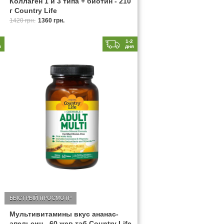
Коллаген 1 и 3 типа + биотин - 210
г Country Life
1420 грн.
1360 грн.
2
1-2
я
дня
БЫСТРЫЙ ПРОСМОТР
Мультивитамины вкус ананас-
апельсин - 60 жев таб Country Life