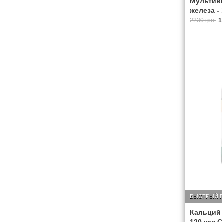
Мультив
железа - 
2230 грн.
1
БЫСТРЫЙ 
Кальций 
120 кап C