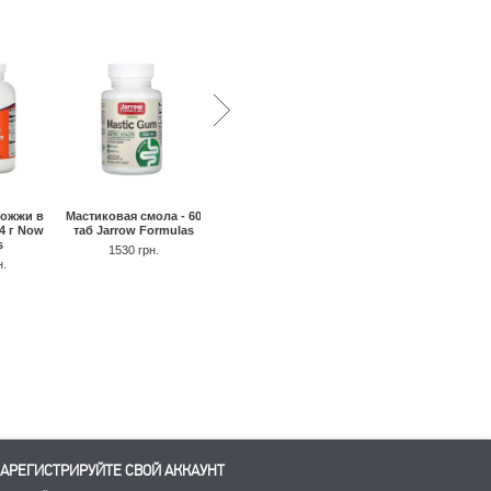
ожжи в
Мастиковая смола - 60
Алоэ Вера с фенхел
Фитосома куркумина
4 г Now
таб Jarrow Formulas
140 мг - 100 кап Natur
500-SF (Мерива) - 120
s
Way
кап Thorne Research
1530 грн.
н.
510 грн.
490 грн.
2880 грн.
2770 грн.
АРЕГИСТРИРУЙТЕ СВОЙ АККАУНТ