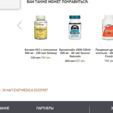
ВАМ ТАКЖЕ МОЖЕТ ПОНРАВИТЬСЯ:
Бетаин HCl с пепсином
Бромелайн 2000 GDU/г
Пищевые др
650 мг - 100 кап Solaray
500 мг - 60 таб Source
хлопьях - 28
Naturals
Food
720 грн.
700 грн.
650 грн.
620 грн.
740 гр
30 КАП ENZYMEDICA 20205987
ВАНИЕ
ПАРТНЕРЫ
З