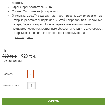
лактозы
Страна производитель: США
Состав: Смотрите на фотографию
Описание: Lacto™ содержит лактазу и восемь других ферментов,
которые работают синергически, чтобы переваривать молочные
сахара, белки и жиры. Полное переваривание молочных
продуктов, может естественным образом уменьшить дискомфорт,
который обычно появляется при непереносимости л
…
читать далее
Цена:
960 грн.
920 грн.
Есть в наличии
Размер:
30
Количество: