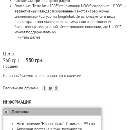
Состав: Смотрите на фотографию
Описание: TestoJack 100™от компании NOW® содержит LJ100® —
эффективный стандартизированный экстракт эврикомы
длиннолистой (Eurycoma longifolia). Он используется в виде
концентрата для достижения оптимального соотношения
биоактивных соединений. Исследования показали, что LJ100®
может поддерживать му
…
читать далее
Цена:
968 грн.
950 грн.
Продано
На данный момент этого товара нет в наличии.
Расскажите друзьям:
ИНФОРМАЦИЯ
Доставка
На отделение "Новая почта". Стоимость 99 грн.
Адресная доставка в руки получателю.