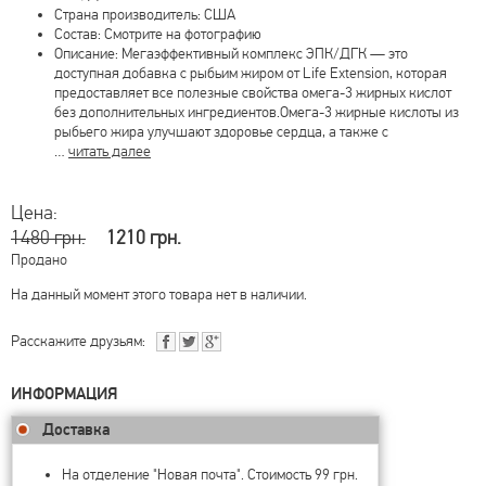
Страна производитель: США
Состав: Смотрите на фотографию
Описание: Мегаэффективный комплекс ЭПК/ДГК — это
доступная добавка с рыбьим жиром от Life Extension, которая
предоставляет все полезные свойства омега-3 жирных кислот
без дополнительных ингредиентов.Омега-3 жирные кислоты из
рыбьего жира улучшают здоровье сердца, а также с
…
читать далее
Цена:
1480 грн.
1210 грн.
Продано
На данный момент этого товара нет в наличии.
Расскажите друзьям:
ИНФОРМАЦИЯ
Доставка
На отделение "Новая почта". Стоимость 99 грн.