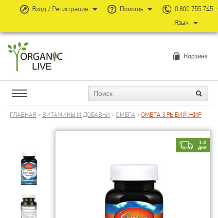
Вход / Регистрация
Помощь
0 800 755 745
Язык
Корзина
ГЛАВНАЯ
>
ВИТАМИНЫ И ДОБАВКИ
>
ОМЕГА
>
ОМЕГА 3 РЫБИЙ ЖИР
1-2
дня