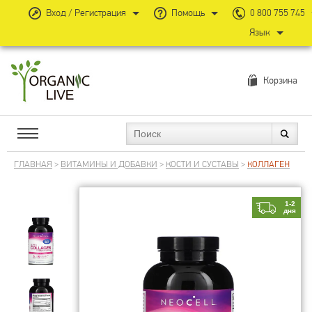
Вход / Регистрация
Помощь
0 800 755 745
Язык
Корзина
ГЛАВНАЯ
>
ВИТАМИНЫ И ДОБАВКИ
>
КОСТИ И СУСТАВЫ
>
КОЛЛАГЕН
1-2
дня