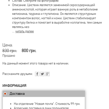
Состав: Смотрите на фотографию
Описание: Цистеин является заменимой серосодержащей
аминокислотой, которая играет важную роль в метаболизме
метионина, таурина и глутатиона. Он является структурным
компонентом волос, ногтей и кожи. Цистеин стабилизирует
структуру белка и помогает в выработке коллагена, тем самым
являясь нез
…
читать далее
Цена:
830 грн.
800 грн.
Продано
На данный момент этого товара нет в наличии.
Расскажите друзьям:
ИНФОРМАЦИЯ
Доставка
На отделение "Новая почта". Стоимость 99 грн.
Адресная доставка в руки получателю.