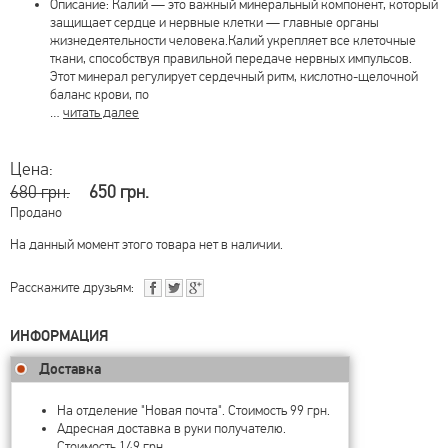
Описание: Калий — это важный минеральный компонент, который
защищает сердце и нервные клетки — главные органы
жизнедеятельности человека.Калий укрепляет все клеточные
ткани, способствуя правильной передаче нервных импульсов.
Этот минерал регулирует сердечный ритм, кислотно-щелочной
баланс крови, по
…
читать далее
Цена:
680 грн.
650 грн.
Продано
На данный момент этого товара нет в наличии.
Расскажите друзьям:
ИНФОРМАЦИЯ
Доставка
На отделение "Новая почта". Стоимость 99 грн.
Адресная доставка в руки получателю.
Стоимость 149 грн.