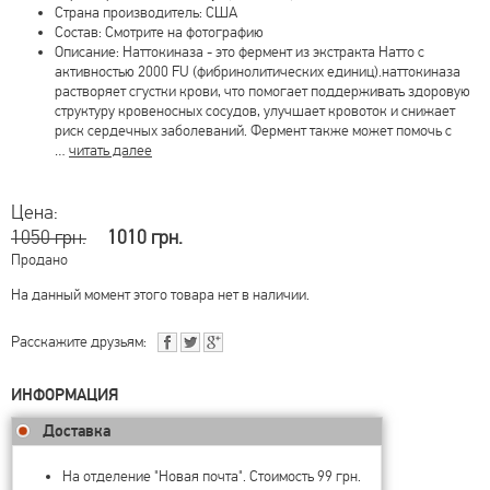
Страна производитель: США
Состав: Смотрите на фотографию
Описание: Наттокиназа - это фермент из экстракта Натто с
активностью 2000 FU (фибринолитических единиц).наттокиназа
растворяет сгустки крови, что помогает поддерживать здоровую
структуру кровеносных сосудов, улучшает кровоток и снижает
риск сердечных заболеваний. Фермент также может помочь с
…
читать далее
Цена:
1050 грн.
1010 грн.
Продано
На данный момент этого товара нет в наличии.
Расскажите друзьям:
ИНФОРМАЦИЯ
Доставка
На отделение "Новая почта". Стоимость 99 грн.