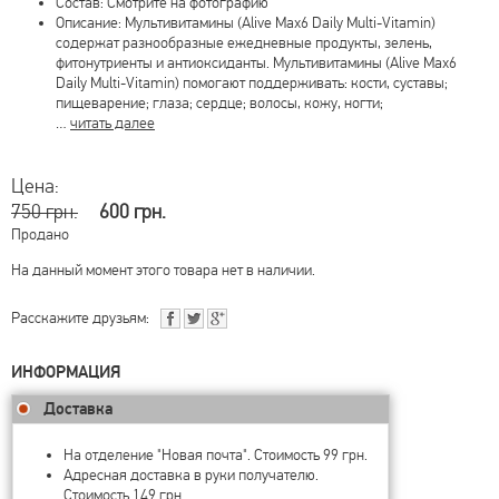
Состав: Смотрите на фотографию
Описание: Мультивитамины (Alive Max6 Daily Multi-Vitamin)
содержат разнообразные ежедневные продукты, зелень,
фитонутриенты и антиоксиданты. Мультивитамины (Alive Max6
Daily Multi-Vitamin) помогают поддерживать: кости, суставы;
пищеварение; глаза; сердце; волосы, кожу, ногти;
…
читать далее
Цена:
750 грн.
600 грн.
Продано
На данный момент этого товара нет в наличии.
Расскажите друзьям:
ИНФОРМАЦИЯ
Доставка
На отделение "Новая почта". Стоимость 99 грн.
Адресная доставка в руки получателю.
Стоимость 149 грн.