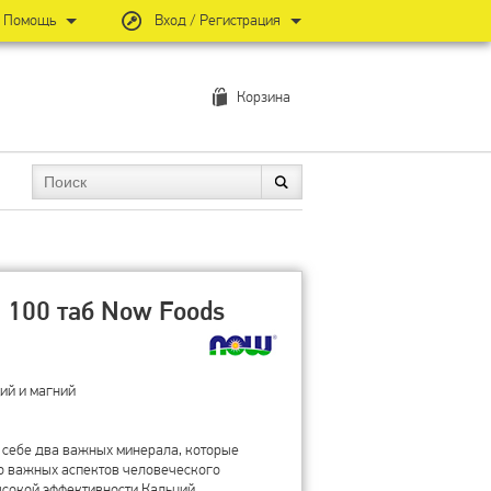
Помощь
Вход / Регистрация
Корзина
 100 таб Now Foods
ций и магний
 себе два важных минерала, которые
о важных аспектов человеческого
ысокой эффективности.Кальций