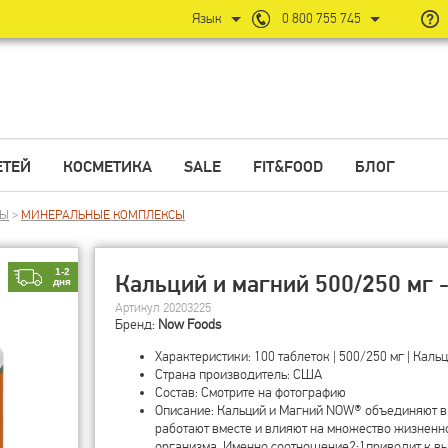
Язык
0 800 755 745
ЕТЕЙ
КОСМЕТИКА
SALE
FIT&FOOD
БЛОГ
ЛЫ
>
МИНЕРАЛЬНЫЕ КОМПЛЕКСЫ
1-2
Кальций и магний 500/250 мг -
дня
Артикул 20203225
Бренд:
Now Foods
Характеристики: 100 таблеток | 500/250 мг | Каль
Страна производитель: США
Состав: Смотрите на фотографию
Описание: Кальций и Магний NOW® объединяют в
работают вместе и влияют на множество жизненн
организма. Именно соотношение2:1приводит к в