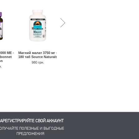
000 МЕ -
Магний малат 3750 мг -
Магний с кремнием 300
Магний L-треонат 66
ebonnet
180 таб Source Naturals
мг - 120 кап Country
мг - 90 кап Source
on
Life
Naturals
980 грн.
н.
1000 грн.
960 грн.
1660 грн.
АРЕГИСТРИРУЙТЕ СВОЙ АККАУНТ
ОЛУЧАЙТЕ ПОЛЕЗНЫЕ И ВЫГОДНЫЕ
ПРЕДЛОЖЕНИЯ