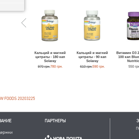
Кальций и магний
Кальций и магний
Витамин D3 2
цитраты - 180 кап
цитраты - 90 кап
100 кап Blu
Solaray
Solaray
Nutriti
970 грн.
780 грн.
610 грн.
590 грн.
550 гр
OW FOODS 20203225
ВАНИЕ
ПАРТНЕРЫ
З
П
держки