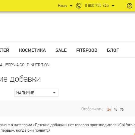
Язык
0 800 755 745
ЕТЕЙ
КОСМЕТИКА
SALE
FIT&FOOD
БЛОГ
ALIFORNIA GOLD NUTRITION
ие добавки
НАЛИЧИЕ
Отображать:
24
48
96
мент в категории «Детские добавки» нет товаров производителя «California
 первым, когда они появятся