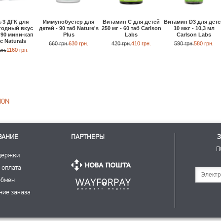
-3 ДГК для
Иммунобустер для
Витамин С для детей
Витамин D3 для дете
годный вкус
детей - 90 таб Nature's
250 мг - 60 таб Carlson
10 мкг - 10,3 мл
- 90 мини-кап
Plus
Labs
Carlson Labs
c Naturals
660 грн.
630 грн.
420 грн.
410 грн.
590 грн.
580 грн.
рн.
1160 грн.
ION
ВАНИЕ
ПАРТНЕРЫ
З
П
держки
 оплата
Подписаться
обмен
ние заказа