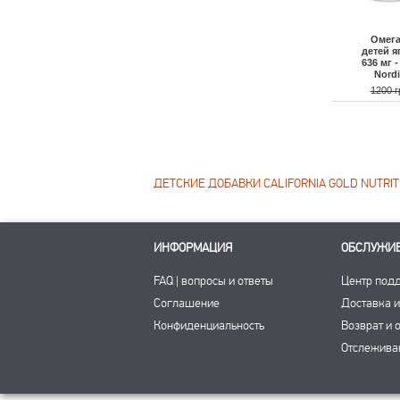
Омега
детей я
636 мг 
Nordi
1200 г
ДЕТСКИЕ ДОБАВКИ CALIFORNIA GOLD NUTRIT
ИНФОРМАЦИЯ
ОБСЛУЖИ
FAQ | вопросы и ответы
Центр под
Соглашение
Доставка и
Конфиденциальность
Возврат и 
Отслежива