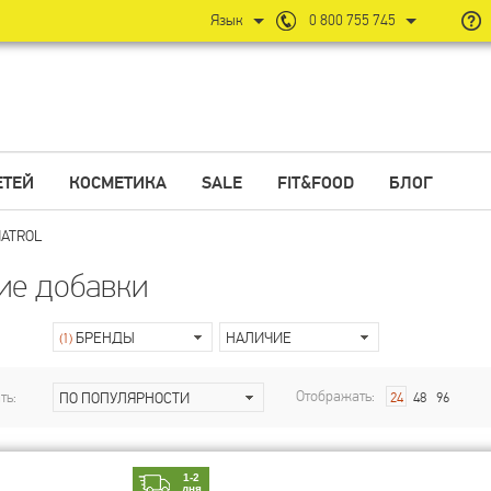
Язык
0 800 755 745
ЕТЕЙ
КОСМЕТИКА
SALE
FIT&FOOD
БЛОГ
ATROL
ие добавки
БРЕНДЫ
НАЛИЧИЕ
(1)
Отображать:
ть:
ПО ПОПУЛЯРНОСТИ
24
48
96
1-2
дня