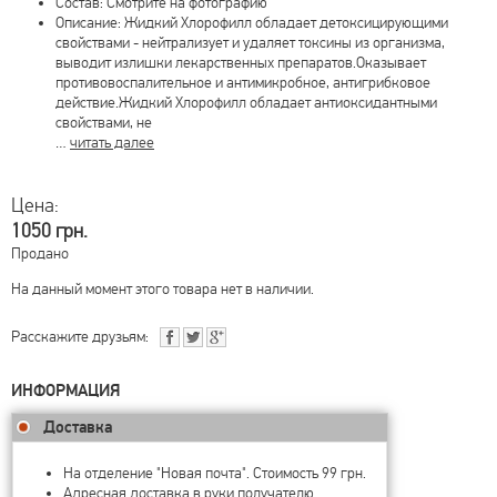
Состав: Смотрите на фотографию
Описание: Жидкий Хлорофилл обладает детоксицирующими
свойствами - нейтрализует и удаляет токсины из организма,
выводит излишки лекарственных препаратов.Оказывает
противовоспалительное и антимикробное, антигрибковое
действие.Жидкий Хлорофилл обладает антиоксидантными
свойствами, не
…
читать далее
Цена:
1050 грн.
Продано
На данный момент этого товара нет в наличии.
Расскажите друзьям:
ИНФОРМАЦИЯ
Доставка
На отделение "Новая почта". Стоимость 99 грн.
Адресная доставка в руки получателю.