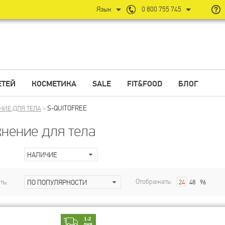
Язык
0 800 755 745
ЕТЕЙ
КОСМЕТИКА
SALE
FIT&FOOD
БЛОГ
S-QUITOFREE
НИЕ ДЛЯ ТЕЛА
>
нение для тела
НАЛИЧИЕ
Отображать:
ть:
ПО ПОПУЛЯРНОСТИ
24
48
96
1-2
дня