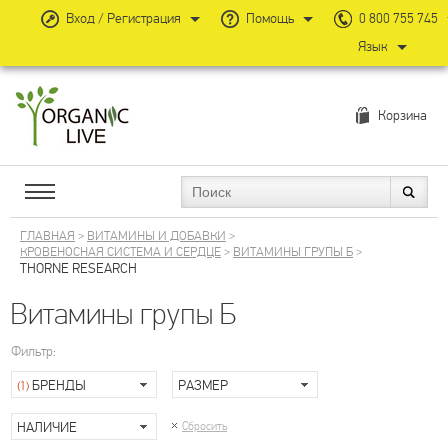
Вход / Регистрация
Помощь
0 800 755 745
Язык
Корзина
ГЛАВНАЯ
>
ВИТАМИНЫ И ДОБАВКИ
>
КРОВЕНОСНАЯ СИСТЕМА И СЕРДЦЕ
>
ВИТАМИНЫ ГРУПЫ Б
>
THORNE RESEARCH
Витамины групы Б
Фильтр:
БРЕНДЫ
РАЗМЕР
(1)
НАЛИЧИЕ
Сбросить