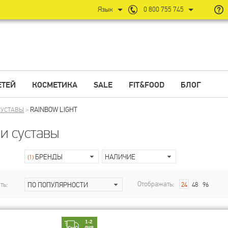
Язык
0 800 755 745
ЕТЕЙ
КОСМЕТИКА
SALE
FIT&FOOD
БЛОГ
RAINBOW LIGHT
СУСТАВЫ
>
 и суставы
БРЕНДЫ
НАЛИЧИЕ
(1)
Отображать:
ть:
ПО ПОПУЛЯРНОСТИ
24
48
96
1-2
дня