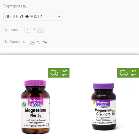
Сортировать:
ПО ПОПУЛЯРНОСТИ
Страница:
1
2
Отображать:
24
48
96
1-2
1-2
дня
дня