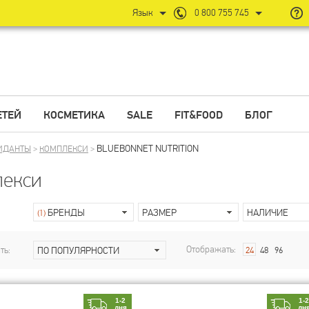
Язык
0 800 755 745
ЕТЕЙ
КОСМЕТИКА
SALE
FIT&FOOD
БЛОГ
BLUEBONNET NUTRITION
ИДАНТЫ
>
КОМПЛЕКСИ
>
екси
БРЕНДЫ
РАЗМЕР
НАЛИЧИЕ
(1)
Отображать:
ть:
ПО ПОПУЛЯРНОСТИ
24
48
96
1-2
1-
дня
дн