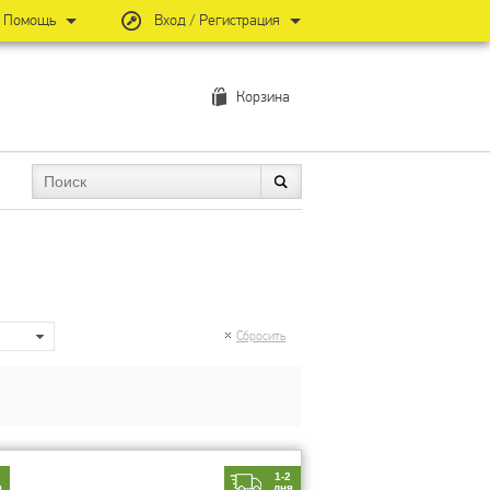
Помощь
Вход / Регистрация
Корзина
Сбросить
2
1-2
я
дня