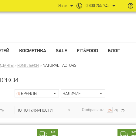
Язык
0 800 755 745
ЕТЕЙ
КОСМЕТИКА
SALE
FIT&FOOD
БЛОГ
NATURAL FACTORS
ИДАНТЫ
>
КОМПЛЕКСИ
>
екси
БРЕНДЫ
НАЛИЧИЕ
(1)
Отображать:
ть:
ПО ПОПУЛЯРНОСТИ
24
48
96
1-2
1-
дня
дн