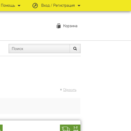
Помощь
Вход / Регистрация
Корзина
Сбросить
2
1-2
я
дня