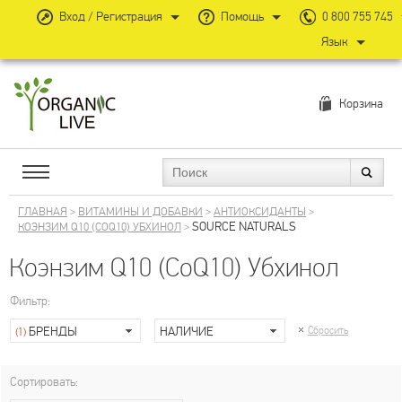
Вход / Регистрация
Помощь
0 800 755 745
Язык
Корзина
ГЛАВНАЯ
>
ВИТАМИНЫ И ДОБАВКИ
>
АНТИОКСИДАНТЫ
>
SOURCE NATURALS
КОЭНЗИМ Q10 (COQ10) УБХИНОЛ
>
Коэнзим Q10 (CoQ10) Убхинол
Фильтр:
БРЕНДЫ
НАЛИЧИЕ
Сбросить
(1)
Сортировать: