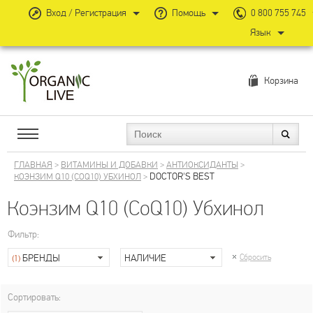
Вход / Регистрация
Помощь
0 800 755 745
Язык
Корзина
ГЛАВНАЯ
>
ВИТАМИНЫ И ДОБАВКИ
>
АНТИОКСИДАНТЫ
>
DOCTOR'S BEST
КОЭНЗИМ Q10 (COQ10) УБХИНОЛ
>
Коэнзим Q10 (CoQ10) Убхинол
Фильтр:
БРЕНДЫ
НАЛИЧИЕ
Сбросить
(1)
Сортировать: