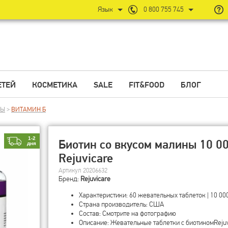
Язык
0 800 755 745
ЕТЕЙ
КОСМЕТИКА
SALE
FIT&FOOD
БЛОГ
НЫ
>
ВИТАМИН Б
1-2
Биотин со вкусом малины 10 00
дня
Rejuvicare
Артикул 20206632
Бренд:
Rejuvicare
Характеристики: 60 жевательных таблеток | 10 00
Страна производитель: США
Состав: Смотрите на фотографию
Описание: Жевательные таблетки с биотиномRejuv