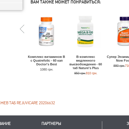
ВАМ ТАКЖЕ МОЖЕТ ПОНРАВИТЬСЯ:
Комплекс витаминов В
В-комплекс
Супер Энзимы
с Quatrefolic - 60 кап
медленного
Now Fo
Doctor's Best
высвобождения - 60
880 грн.
71
таб Nature's Plus
1080 грн.
950 грн.
910 грн.
 ЖЕВ ТАБ REJUVICARE 20206632
ВАНИЕ
ПАРТНЕРЫ
З