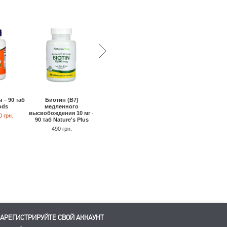
 – 90 таб
Биотин (В7)
Стресс B комплекс - 60
Витамин B12 5000 мк
ods
медленного
кап Thorne Research
вкус вишни - 30
высвобождения 10 мг -
леденцов Solaray
0 грн.
1170 грн.
1130 грн.
90 таб Nature's Plus
540 грн.
520 грн.
490 грн.
АРЕГИСТРИРУЙТЕ СВОЙ АККАУНТ